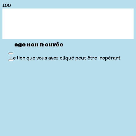
Page non trouvée
Le lien que vous avez cliqué peut être inopérant
ou la page peut avoir été supprimée.
À propos
Babillard
d’offres
On est là
d’emploi
Zone
employeur