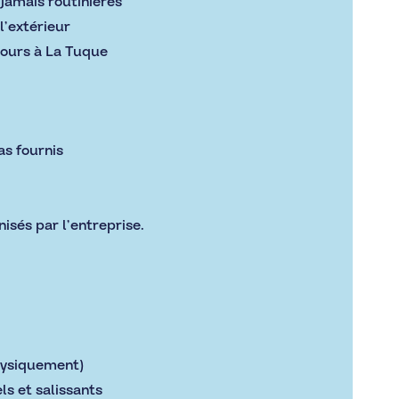
 jamais routinières
l’extérieur
jours à La Tuque
as fournis
sés par l’entreprise.
hysiquement)
ls et salissants