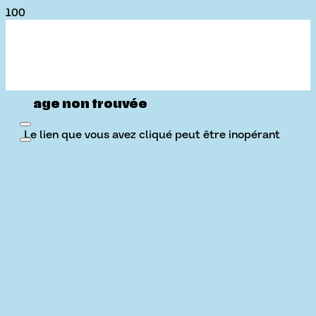
Page non trouvée
Le lien que vous avez cliqué peut être inopérant
ou la page peut avoir été supprimée.
À propos
Babillard
d’offres
On est là
d’emploi
Zone
employeur