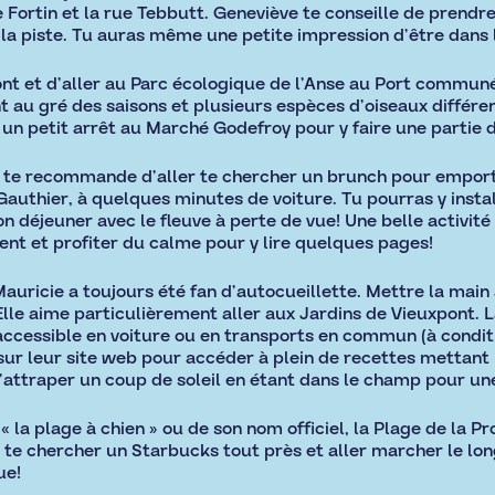
Fortin et la rue Tebbutt. Geneviève te conseille de prendre 
te la piste. Tu auras même une petite impression d’être dans l
ont et d’aller au Parc écologique de l’Anse au Port commun
 au gré des saisons et plusieurs espèces d’oiseaux différen
 un petit arrêt au Marché Godefroy pour y faire une partie de
te recommande d’aller te chercher un brunch pour emporte
Gauthier, à quelques minutes de voiture. Tu pourras y instal
n déjeuner avec le fleuve à perte de vue! Une belle activit
t et profiter du calme pour y lire quelques pages!
auricie a toujours été fan d’autocueillette. Mettre la main
 Elle aime particulièrement aller aux Jardins de Vieuxpont. L
 accessible en voiture ou en transports en commun (à condi
r leur site web pour accéder à plein de recettes mettant le
e d’attraper un coup de soleil en étant dans le champ pour 
 la plage à chien » ou de son nom officiel, la Plage de la
 te chercher un Starbucks tout près et aller marcher le long
ue!