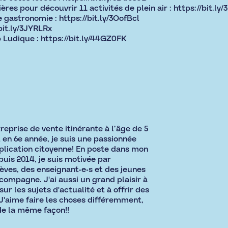
ières pour découvrir 11 activités de plein air :
https://bit.ly
e gastronomie :
https://bit.ly/3OofBcl
bit.ly/3JYRLRx
b Ludique :
https://bit.ly/44GZ0FK
eprise de vente itinérante à l’âge de 5
 en 6e année, je suis une passionnée
plication citoyenne! En poste dans mon
uis 2014, je suis motivée par
ves, des enseignant•e•s et des jeunes
compagne. J'ai aussi un grand plaisir à
ur les sujets d'actualité et à offrir des
. J'aime faire les choses différemment,
de la même façon!!