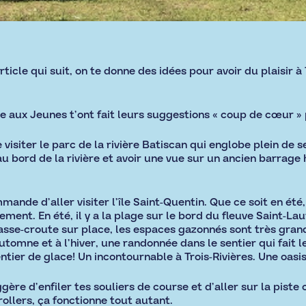
rticle qui suit, on te donne des idées pour avoir du plaisir à 
 aux Jeunes t’ont fait leurs suggestions « coup de cœur » 
visiter le parc de la rivière Batiscan qui englobe plein de 
bord de la rivière et avoir une vue sur un ancien barrage 
ande d’aller visiter l’île Saint-Quentin. Que ce soit en été, 
ent. En été, il y a la plage sur le bord du fleuve Saint-Laure
asse-croute sur place, les espaces gazonnés sont très grands
tomne et à l’hiver, une randonnée dans le sentier qui fait le
ier de glace! Un incontournable à Trois-Rivières. Une oasis d
re d’enfiler tes souliers de course et d’aller sur la piste 
rollers, ça fonctionne tout autant.