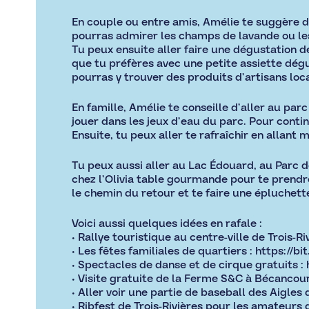
En couple ou entre amis, Amélie te suggère de
pourras admirer les champs de lavande ou les
Tu peux ensuite aller faire une dégustation d
que tu préfères avec une petite assiette dégus
pourras y trouver des produits d’artisans loc
En famille, Amélie te conseille d’aller au par
jouer dans les jeux d’eau du parc. Pour continu
Ensuite, tu peux aller te rafraîchir en allan
Tu peux aussi aller au Lac Édouard, au Parc de
chez l’Olivia table gourmande pour te prendr
le chemin du retour et te faire une épluchette
Voici aussi quelques idées en rafale :
• Rallye touristique au centre-ville de Trois-Ri
• Les fêtes familiales de quartiers :
https://bi
• Spectacles de danse et de cirque gratuits :
• Visite gratuite de la Ferme S&C à Bécancour
• Aller voir une partie de baseball des Aigles d
• Ribfest de Trois-Rivières pour les amateurs 