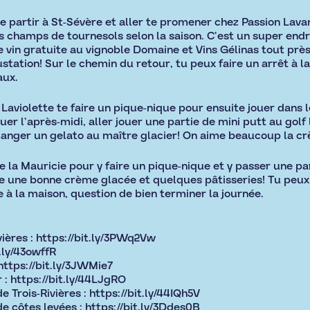
 partir à St-Sévère et aller te promener chez Passion Lavand
 champs de tournesols selon la saison. C’est un super endr
e vin gratuite au vignoble Domaine et Vins Gélinas tout près
tation! Sur le chemin du retour, tu peux faire un arrêt à la
aux.
c Laviolette te faire un pique-nique pour ensuite jouer dans 
er l’après-midi, aller jouer une partie de mini putt au golf l
t manger un gelato au maître glacier! On aime beaucoup la c
 la Mauricie pour y faire un pique-nique et y passer une par
e une bonne crème glacée et quelques pâtisseries! Tu peux
 à la maison, question de bien terminer la journée.
vières :
https://bit.ly/3PWq2Vw
t.ly/43owffR
https://bit.ly/3JWMie7
 :
https://bit.ly/44LJgRO
e Trois-Rivières :
https://bit.ly/44IQh5V
de côtes levées :
https://bit.ly/3Ddes0B