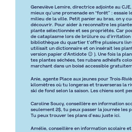
Geneviève Lemire, directrice adjointe au CJE,
mieux qu’une promenade en “forêt” : essaie l
milieu de la ville. Petit panier au bras, on y cu
découvrir. Pour aider à reconnaître les plante
plante sélectionnée et ses propriétés. Car po
de cataplasme lors de brûlure ou d’irritation cu
bibliothèque du quartier t’offre plusieurs li
utilisait un dictionnaire et on insérait les pl
version papier d’Antidote 😉 ). Une fois la pla
tes plantes séchées, tes rubans adhésifs colo
marchant dans un boisé accessible gratuiteme
Anie, agente Place aux jeunes pour Trois-Riviè
kilomètres où tu longeras et traverseras la riv
ski de fond selon la saison. Les chiens sont per
Caroline Soucy, conseillère en information sco
seulement 2$, tu peux passer la journée les p
Tu peux trouver les plans d’eau juste
ici.
Amélie, conseillère en information scolaire e