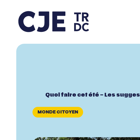
Quoi faire cet été – Les sugge
MONDE CITOYEN