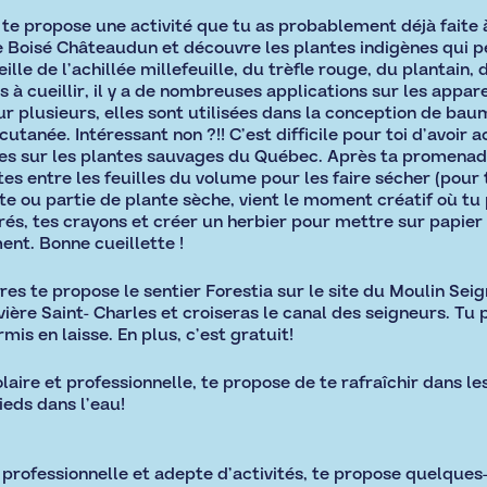
 te propose une activité que tu as probablement déjà faite à
e Boisé Châteaudun et découvre les plantes indigènes qui p
eille de l’achillée millefeuille, du trèfle rouge, du plantain,
s à cueillir, il y a de nombreuses applications sur les appar
ur plusieurs, elles sont utilisées dans la conception de b
tanée. Intéressant non ?!! C’est difficile pour toi d’avoir ac
vres sur les plantes sauvages du Québec. Après ta promenade
antes entre les feuilles du volume pour les faire sécher (pour 
nte ou partie de plante sèche, vient le moment créatif où tu 
rés, tes crayons et créer un herbier pour mettre sur papier
nt. Bonne cueillette !
res te propose le sentier Forestia sur le site du Moulin Sei
ière Saint- Charles et croiseras le canal des seigneurs. Tu p
mis en laisse. En plus, c’est gratuit!
laire et professionnelle, te propose de te rafraîchir dans le
ieds dans l’eau!
t professionnelle et adepte d’activités, te propose quelques