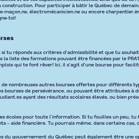
la construction. Pour participer à bâtir le Québec de demai
.se-maçon.ne, électromécanicien.ne ou encore charpentier.
gne-toi!
urses
i tu réponds aux critères d’admissibilité et que tu souhai
s la liste des formations pouvant être financées par le PRA
lois qui te font rêver! Ici, il s’agit d’une bourse pour faci
 de nombreuses autres bourses offertes pour différents ty
s bourses de persévérance, ou pouvant être attribuées à de
diant.es ayant des résultats scolaires élevés, ou bien prés
 des écoles pour toute l’information. Si tu fouilles un peu,
ants – aide financière. Tu pourrais même, dans certains cas
s du gouvernement du Québec peut également être une opti