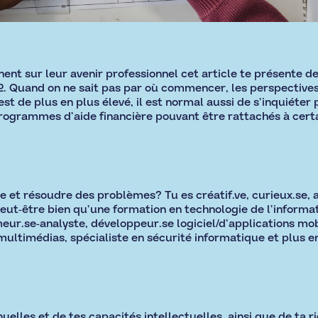
nnent sur leur avenir professionnel cet article te présente 
. Quand on ne sait pas par où commencer, les perspectives
est de plus en plus élevé, il est normal aussi de s’inquiéter
rogrammes d’aide financière pouvant être rattachés à cert
gie et résoudre des problèmes? Tu es créatif.ve, curieux.se,
peut-être bien qu’une formation en technologie de l’informat
r.se-analyste, développeur.se logiciel/d’applications mob
ultimédias, spécialiste en sécurité informatique et plus en
uelles et de tes capacités intellectuelles, ainsi que de ta r