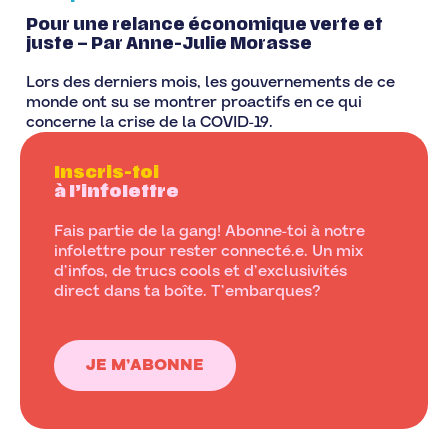
Pour une relance économique verte et
juste – Par Anne-Julie Morasse
Lors des derniers mois, les gouvernements de ce
monde ont su se montrer proactifs en ce qui
concerne la crise de la COVID-19.
Inscris-toi
à l’infolettre
Fais partie de la gang! Abonne-toi à notre
infolettre pour rester connecté.e. Un mix
d’infos, de trucs cools et d’exclusivités
direct dans ta boîte. T’embarques?
JE M’ABONNE